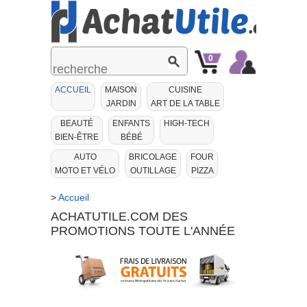
0
Mon
Mon
ACCUEIL
MAISON
CUISINE
Panier
Compte
JARDIN
ART DE LA TABLE
BEAUTÉ
ENFANTS
HIGH-TECH
BIEN-ÊTRE
BÉBÉ
AUTO
BRICOLAGE
FOUR
MOTO ET VÉLO
OUTILLAGE
PIZZA
>
Accueil
ACHATUTILE.COM DES
PROMOTIONS TOUTE L'ANNÉE