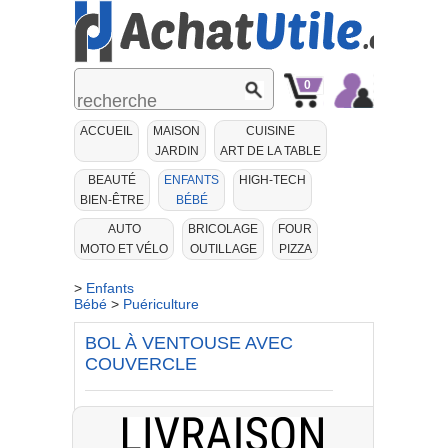
0
Mon
Mon
ACCUEIL
MAISON
CUISINE
Panier
Compte
JARDIN
ART DE LA TABLE
BEAUTÉ
ENFANTS
HIGH-TECH
BIEN-ÊTRE
BÉBÉ
AUTO
BRICOLAGE
FOUR
MOTO ET VÉLO
OUTILLAGE
PIZZA
>
Enfants
Bébé
>
Puériculture
BOL À VENTOUSE AVEC
COUVERCLE