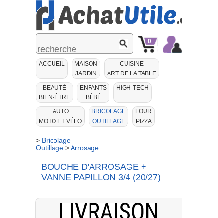
0
Mon
Mon
ACCUEIL
MAISON
CUISINE
Panier
Compte
JARDIN
ART DE LA TABLE
BEAUTÉ
ENFANTS
HIGH-TECH
BIEN-ÊTRE
BÉBÉ
AUTO
BRICOLAGE
FOUR
MOTO ET VÉLO
OUTILLAGE
PIZZA
>
Bricolage
Outillage
>
Arrosage
BOUCHE D'ARROSAGE +
VANNE PAPILLON 3/4 (20/27)