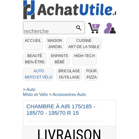
0
Mon
Mon
ACCUEIL
MAISON
CUISINE
Panier
Compte
JARDIN
ART DE LA TABLE
BEAUTÉ
ENFANTS
HIGH-TECH
BIEN-ÊTRE
BÉBÉ
AUTO
BRICOLAGE
FOUR
MOTO ET VÉLO
OUTILLAGE
PIZZA
>
Auto
Moto et Vélo
>
Accessoires Auto
CHAMBRE À AIR 175/185 -
185/70 - 195/70 R 15