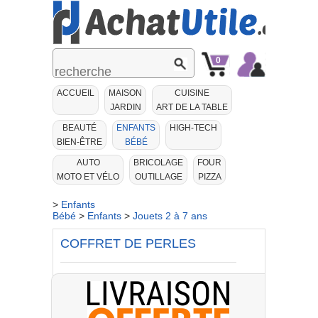
0
Mon
Mon
ACCUEIL
MAISON
CUISINE
Panier
Compte
JARDIN
ART DE LA TABLE
BEAUTÉ
ENFANTS
HIGH-TECH
BIEN-ÊTRE
BÉBÉ
AUTO
BRICOLAGE
FOUR
MOTO ET VÉLO
OUTILLAGE
PIZZA
>
Enfants
Bébé
>
Enfants
>
Jouets 2 à 7 ans
COFFRET DE PERLES