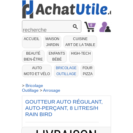
0
Mon
Mon
ACCUEIL
MAISON
CUISINE
Panier
Compte
JARDIN
ART DE LA TABLE
BEAUTÉ
ENFANTS
HIGH-TECH
BIEN-ÊTRE
BÉBÉ
AUTO
BRICOLAGE
FOUR
MOTO ET VÉLO
OUTILLAGE
PIZZA
>
Bricolage
Outillage
>
Arrosage
GOUTTEUR AUTO RÉGULANT,
AUTO-PERÇANT, 8 LITRES/H
RAIN BIRD