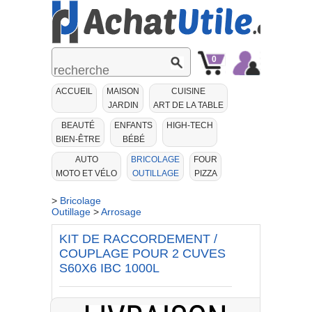
0
Mon
Mon
ACCUEIL
MAISON
CUISINE
Panier
Compte
JARDIN
ART DE LA TABLE
BEAUTÉ
ENFANTS
HIGH-TECH
BIEN-ÊTRE
BÉBÉ
AUTO
BRICOLAGE
FOUR
MOTO ET VÉLO
OUTILLAGE
PIZZA
>
Bricolage
Outillage
>
Arrosage
KIT DE RACCORDEMENT /
COUPLAGE POUR 2 CUVES
S60X6 IBC 1000L