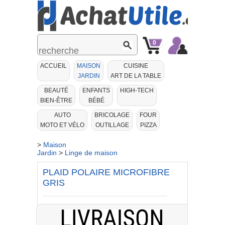
0
Mon
Mon
ACCUEIL
MAISON
CUISINE
Panier
Compte
JARDIN
ART DE LA TABLE
BEAUTÉ
ENFANTS
HIGH-TECH
BIEN-ÊTRE
BÉBÉ
AUTO
BRICOLAGE
FOUR
MOTO ET VÉLO
OUTILLAGE
PIZZA
>
Maison
Jardin
>
Linge de maison
PLAID POLAIRE MICROFIBRE
GRIS